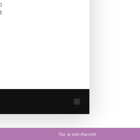
n
e
↑
Oui, je suis d'accord