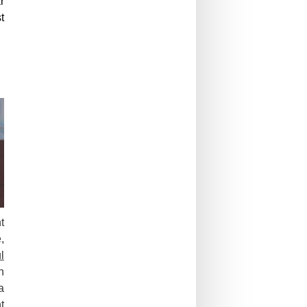
r
t
t
,
l
n
a
t