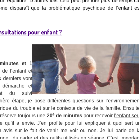
un équilibre. D’autres fois, cela peut prendre plus de temps ca
ôme disparaît que la problém
atique psy
chique de l’enfant es
sultations pour enfant ?
minutes et 1
 de l’enfant et
 derniers vont
r démarche et
nt du suivi
ière étape, je pose différentes questions sur l’environnemen
storique du trouble et sur le contexte de vie de
la famille. Ensuite
e
e réserve toujours une
20
de minutes
pour r
ecevoir
l’enfant seu
ce q
u’il a envie. J’en profite pour lui expliquer à quoi sert u
avis sur le fait de venir me voir ou non. Je lui parle de l
onnel, du cadre et des outils utilisés en séance. C’est importan