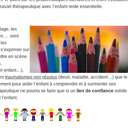
 travail thérapeutique avec l’enfant reste essentielle.
lage, les
res … sont
 les
 s’exprimer sur
ettre en scène
,
l enfant…),
des
traumatismes non résolus
(deuil, maladie, accident…) que le
ent pour aider l’enfant à comprendre et à surmonte
r ses
hérapeutique ne pourra se faire que si un
lien de confiance
solide
 l’enfant.