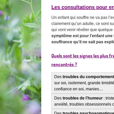
Les consultations pour en
Un enfant qui souffre ne va pas l’e
clairement qu’un adulte, ce sont su
qui v
ont venir révéler que quelque
symptôme est pour l’enfant une 
souffrance qu’il ne sait pas expli
Quels sont les signes les plus
rencontrés ?
Des
troubles du comportemen
sur soi, isolement, grande timi
confiance en soi, manies…
Des
troubles de l’humeur
: tris
anxiété,
troubles obsessionnels 
Des
troubles psychosomatiqu