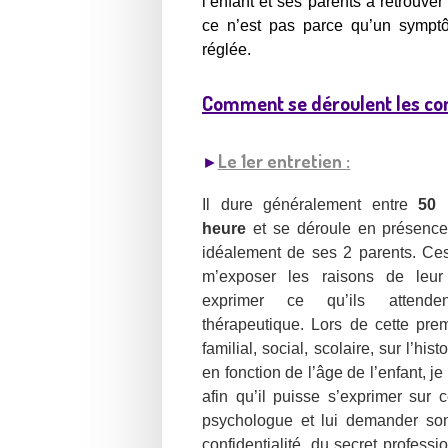
l’enfant et
ses parents à retrouver 
ce n’est pas parce qu’un sympt
réglée.
Comment se déroulent les con
Le 1er entretien :
►
Il dure généralement entre
50 
heure
et se déroule
en p
résence
idéalement de s
es 2 parents. Ces
m’exposer les raisons de leu
exprimer ce qu’ils attende
thérapeutique. Lors de cette prem
familial, social, scolaire, sur l’hi
en fonction de l’âge de l’enfant, j
afin qu’il puisse s’exprimer sur 
psychologue et lui demander son 
confidentialité, du secret professi