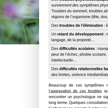
surviennent des symptômes physi
Troubles du sommeil, troubles ali
régions de l’organisme (tête, do
Des
troubles de l’élimination
: 
Un
retard du développement
: 
langage, de la propreté…
Des
difficultés scolaires
: manqu
peur de l’échec, phobie scolaire, 
intellectuelle…
Des
difficultés relationnelles fa
des limites, violence intrafamilia
Beaucoup de ces symptômes ne 
l’aggravation de ces troubles
qui
rencontrer un psychologue
ne sig
long terme. Quelques consultations