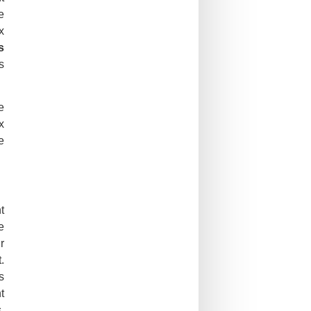
e
x
s
s
e
x
e
t
e
r
.
s
t
.