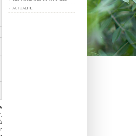
ACTUALITE
e
,
à
r