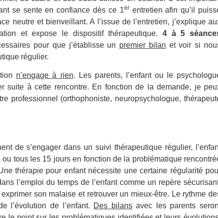
er
fant se sente en confiance dès ce 1
entretien afin qu’il puiss
ce neutre et bienveillant. A l’issue de l’entretien, j’explique au
tion et expose le dispositif thérapeutique.
4 à 5 séance
cessaires po
ur que j’établisse un
premier bilan
et
voir si nou
utique régulier.
ation
n’engage à rien
. Les parents, l’enfant ou le psychologu
 suite à cette rencontre. En fonction de la demande, je
peu
tre professionnel (orthophoniste, neuropsychologue, thérapeut
nnent de s’engager
dans un suivi thérapeutique régulier, l’enfan
ou tous les 15 jours en fonction de la problématique rencontré
Une thérapie pour enfant nécessite une certaine régularité pou
dans l’emploi du temps de l’enfant comme un repère sécurisant
tit exprimer son malaise et retrouver un mieux-être. Le rythme d
e
e l’évolution de l’enfant.
Des bilans
avec les parents seron
e le point sur les problématiques identifiées et leurs évolutions