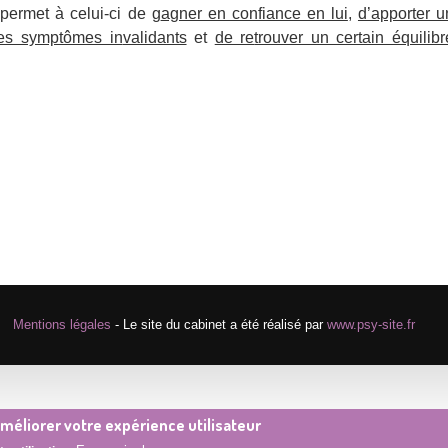
permet à celui-ci de
g
agner en confiance en lui
,
d’apporter u
 des symptômes in
validants
et
de re
trouver un certain équilibr
Mentions légales
- Le site du cabinet a été réalisé par
www.psy-site.fr
'améliorer votre expérience utilisateur