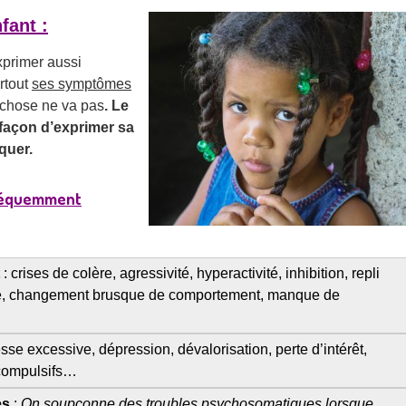
fant :
xprimer aussi
rtout
ses symptômes
 chose ne va pas
.
Le
façon d’exprimer sa
quer.
 fréquemment
t
: crises de colère
, agressivité, hyperactivité, inhibition, repli
dité, changement brusque de comportement, manque de
tesse excessive, dépression, dévalorisation, perte d’intérêt,
compulsifs…
es
:
On soupçonne des troubles psychosomatiques lorsque