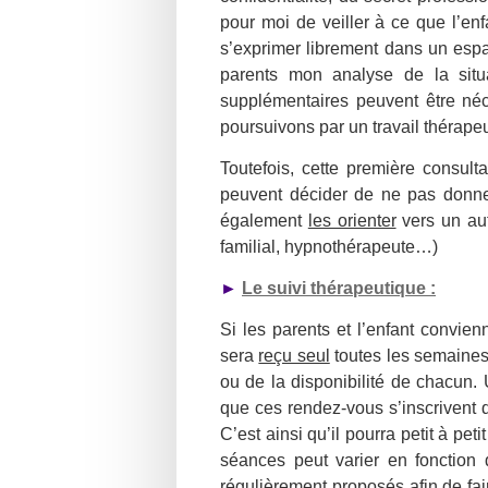
pour moi de veiller à ce que l’en
s’exprimer librement dans un es
pa
parents mon analyse de la situa
supplémenta
ires peuvent être né
poursuivons par un travail thérape
Toutefois, cette première consult
peuvent décider de ne pas donner
égal
ement
les orienter
ve
rs un au
familial, hypnothérapeute…)
►
Le suivi thérapeutique :
Si les parents et l’enfant convie
sera
reçu seul
toutes les semaines 
ou de la disponibilité de chacun. 
que ces rendez-vous s’inscrivent 
C’est ainsi qu’il pourra petit à pe
séances peut varier en fonction d
régulièrement proposés afin de fair